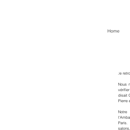
Home
J
e retr
Nous n
vérifie
disait 
Pierre 
Notre 
l'Amba
Paris.
salons