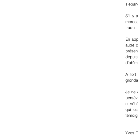
s'épan
S'il y
morcea
tradui
En app
autre c
présen
depuis
d'abîm
A tort
grondan
Je ne 
persévé
et véh
qui es
témoig
Yves D