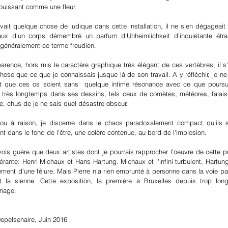
ouissant comme une fleur.
 avait quelque chose de ludique dans cette installation, il ne s'en dégagea
ux d'un corps démembré un parfum d'Unheimlichkeit d'inquiétante ét
t généralement ce terme freudien.
arence, hors mis le caractère graphique très élégant de ces vertèbres, il s'
hose que ce que je connaissais jusque là de son travail. A y réfléchir, je ne
t que ces os soient sans quelque intime résonance avec ce que poursuit
 très longtemps dans ses dessins, tels ceux de comètes, météores, falais
e, chus de je ne sais quel désastre obscur.
 ou à raison, je discerne dans le chaos paradoxalement compact qu'ils
t dans le fond de l'être, une colère contenue, au bord de l'implosion.
vois guère que deux artistes dont je pourrais rapprocher l'oeuvre de cette 
rante: Henri Michaux et Hans Hartung. Michaux et l'infini turbulent, Hartung et
ément d'une fêlure. Mais Pierre n'a rien emprunté à personne dans la voie pa
t la sienne. Cette exposition, la première à Bruxelles depuis trop lon
nage.
epelsenaire, Juin 2016