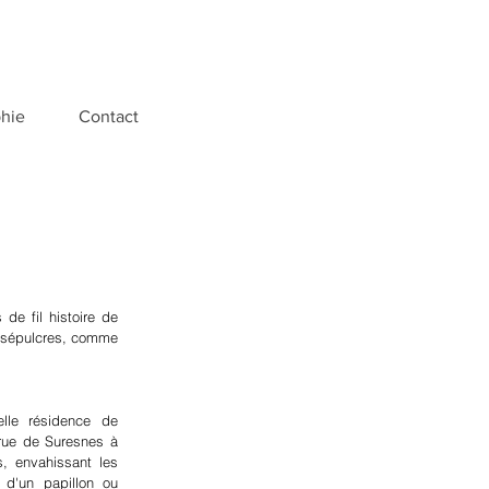
phie
Contact
de fil histoire de
es sépulcres, comme
elle résidence de
rue de Suresnes à
s, envahissant les
 d'un papillon ou