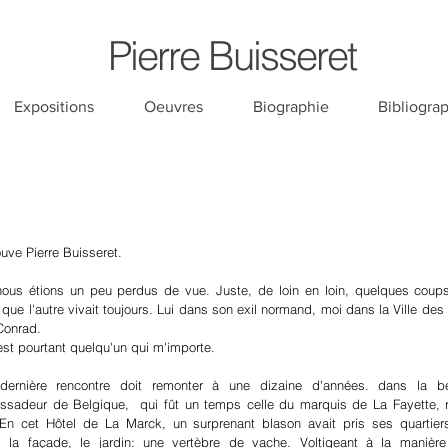
Pierre
Buisseret
Expositions
Oeuvres
Biographie
Bibliogra
ouve Pierre Buisseret.
ous étions un peu perdus de vue. Juste, de loin en loin, quelques coups 
r que l'autre vivait toujours. Lui dans son exil normand, moi dans la Ville d
Conrad.
est pourtant quelqu'un qui m'importe.
dernière rencontre doit remonter à une dizaine d'années. dans la b
ssadeur de Belgique, qui fût un temps celle du marquis de La Fayette, 
 En cet Hôtel de La Marck, un surprenant blason avait pris ses quartier
, la façade, le jardin: une vertèbre de vache. Voltigeant à la manière