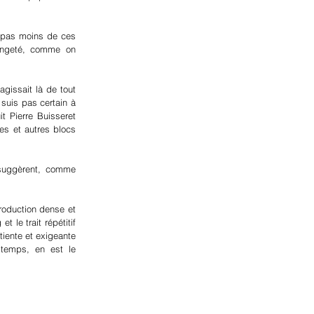
it pas moins de ces
rangeté, comme on
agissait là de tout
 suis pas certain à
 Pierre Buisseret
es et autres blocs
 suggèrent, comme
production dense et
 le trait répétitif
tiente et exigeante
gtemps, en est le